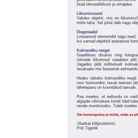
lisad ülevaatlikkust ja omapära.
Liikumissuund
Valides objekti, mis on liikumisv
mitte taha. Sel juhul näib nagu objek
Diagonaalid
Lineaarsed elemendid nagu teed, j
kui samad objektid asetatuna horis
Kolmandiku reegel
Graafilises disainis ning fotog
silmade liikumisel vaadates pilt
Jagades pildi mõtteliselt kolmek
tasakaalu mis baseerub eelmainitud
Heaks näiteks kolmandike reegli 
vesi horisondini, tasub taevast j
tähelepanu on koondatud taevale, 
Pea meeles, et eeltoodu on vaid 
algajale võimaluse kiirelt häid tu
nende murdmiseks. Tuleb meeles pid
Ole loominguline ja mõtle, mida sa pi
Jõudsat klõpsutamist,
Priit Tiganik