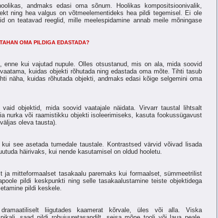
 hoolikas, andmaks edasi oma sõnum. Hoolikas kompositsioonivalik,
ekt ning hea valgus on võtmeelementideks hea pildi tegemisel. Ei ole
 kuid on teatavad reeglid, mille meelespidamine annab meile mõningase
 TAHAN OMA PILDIGA EDASTADA?
 enne kui vajutad nupule. Olles otsustanud, mis on ala, mida soovid
 vaatama, kuidas objekti rõhutada ning edastada oma mõte. Tihti tasub
 tihti näha, kuidas rõhutada objekti, andmaks edasi kõige selgemini oma
d vaid objektid, mida soovid vaatajale näidata. Virvarr taustal lihtsalt
ia nurka või raamistikku objekti isoleerimiseks, kasuta fookussügavust
väljas oleva tausta).
 kui see asetada tumedale taustale. Kontrastsed värvid võivad lisada
muutuda häirivaks, kui nende kasutamisel on oldud hooletu.
t ja mitteformaalset tasakaalu paremaks kui formaalset, sümmeetrilist
japoole pildi keskpunkti ning selle tasakaalustamine teiste objektidega
setamine pildi keskele.
dramaatiliselt liigutades kaamerat kõrvale, üles või alla. Viska
pikali, saad pildi rohujuuretasandilt, seisa mõne tooli või laua peale,