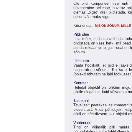
Ole pildi komponeerimisel eriti
süvenemine sellesse, huvitav obj
olemas „õiget” viisi pildistada,
eelise vältimaks vigu.
Küsi endalt:
MIS ON SÕNUM, MILLE
Pildi idee
Leia mõte, mida soovid edastada,
pildistada on käes hetk, mil pead
uurida reklaampilte, just seal on
sõnum.
Lihtsusta
Vaata hoolikalt, et pildile jääksi
hägustab su sõnumit. Kui sa ei le
(objekti rõhutamine läbi fookusest 
Kontrast
Heledal objektil on rohkem mõju,
pildile elegantsi, kuid võivad ka 
Tasakaal
Tavaliselt peetakse asümmeetrilis
ülesehitust. Viies põhiobjekti väl
pildil on efektiivsem, kui objekti a
Vaatenurk
Tihti on võimalik pilti muuta 
põrandale/murule/asfaldile/lumele 