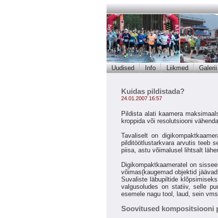
Uudised
Info
Liikmed
Galerii
Kuidas pildistada?
24.01.2007 16:57
Pildista alati kaamera maksimaalse
kroppida või resolutsiooni vähend
Tavaliselt on digikompaktkaamer
pilditöötlustarkvara arvutis teeb s
piisa, astu võimalusel lihtsalt läh
Digikompaktkaameratel on sisseehi
võimas(kaugemad objektid jäävad 
Suvaliste läbupiltide klõpsimisek
valgusoludes on statiiv, selle p
esemele nagu tool, laud, sein vms.
Soovitused kompositsiooni