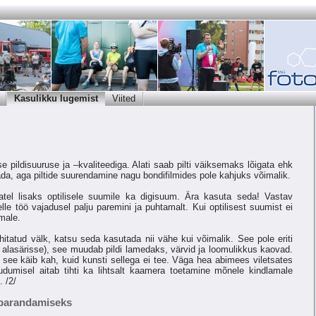
Kasulikku lugemist
Viited
 pildisuuruse ja –kvaliteediga. Alati saab pilti väiksemaks lõigata ehk
ada, aga piltide suurendamine nagu bondifilmides pole kahjuks võimalik.
atel lisaks optilisele suumile ka digisuum. Ära kasuta seda! Vastav
elle töö vajadusel palju paremini ja puhtamalt. Kui optilisest suumist ei
emale.
tatud välk, katsu seda kasutada nii vähe kui võimalik. See pole eriti
alasärisse), see muudab pildi lamedaks, värvid ja loomulikkus kaovad.
s see käib kah, kuid kunsti sellega ei tee. Väga hea abimees viletsates
uudumisel aitab tihti ka lihtsalt kaamera toetamine mõnele kindlamale
 /2/
 parandamiseks