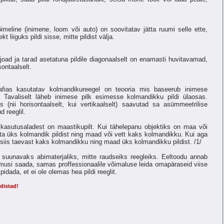
õimeline (inimene, loom või auto) on soovitatav jätta ruumi selle ette,
t liiguks pildi sisse, mitte pildist välja.
oad ja tarad asetatuna pildile diagonaalselt on enamasti huvitavamad,
ontaalselt.
raafias kasutatav kolmandikureegel on teooria mis baseerub inimese
i. Tavaliselt läheb inimese pilk esimesse kolmandikku pildi ülaosas.
s (nii horisontaalselt, kui vertikaalselt) saavutad sa asümmeetrilise
 reeglil.
kasutusaladest on maastikupilt. Kui tähelepanu objektiks on maa või
ätta üks kolmandik pildist ning maad või vett kaks kolmandikku. Kui aga
siis taevast kaks kolmandikku ning maad üks kolmandikku pildist. /1/
suunavaks abimaterjaliks, mitte raudseiks reegleiks. Eeltoodu annab
lemusi saada, samas proffessionaalile võimaluse leida omapäraseid viise
ada, et ei ole olemas hea pildi reeglit.
ldistad!