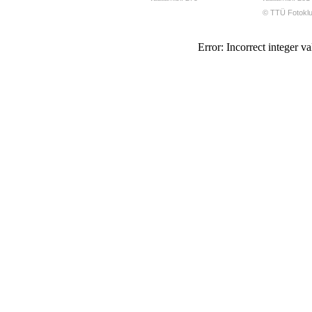
© TTÜ Fotoklu
Error: Incorrect integer va