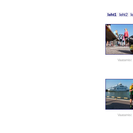
leht1
leht2
l
Vaatamisi:
Vaatamisi: