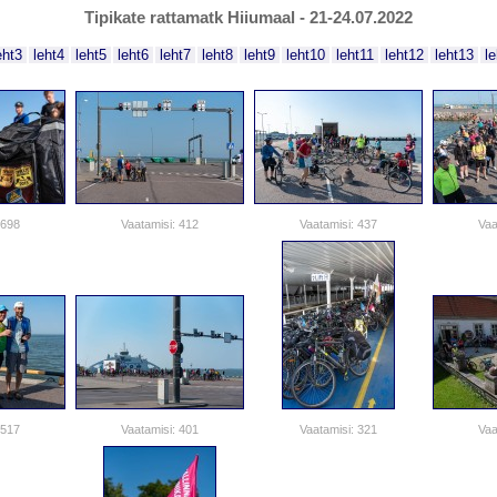
Tipikate rattamatk Hiiumaal - 21-24.07.2022
eht3
leht4
leht5
leht6
leht7
leht8
leht9
leht10
leht11
leht12
leht13
l
 698
Vaatamisi: 412
Vaatamisi: 437
Vaa
 517
Vaatamisi: 401
Vaatamisi: 321
Vaa