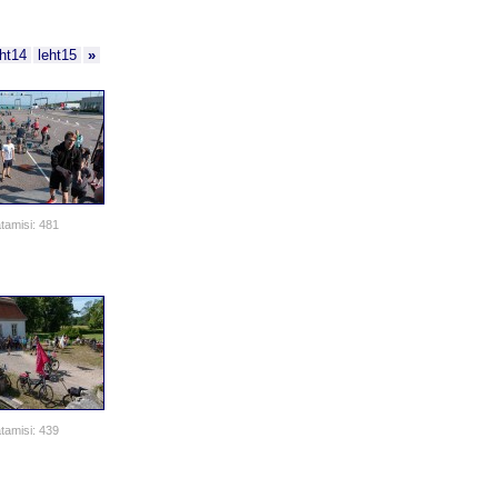
eht14
leht15
»
tamisi: 481
tamisi: 439