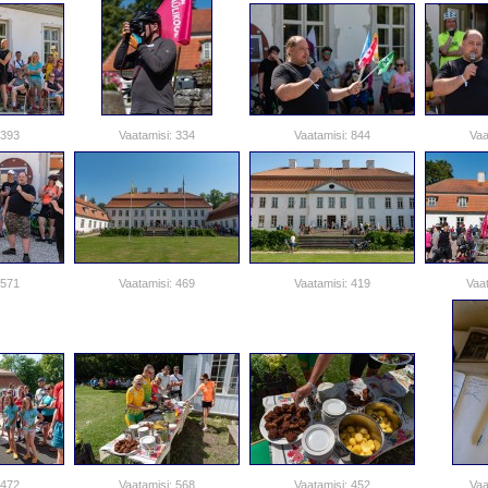
 393
Vaatamisi: 334
Vaatamisi: 844
Vaa
 571
Vaatamisi: 469
Vaatamisi: 419
Vaat
 472
Vaatamisi: 568
Vaatamisi: 452
Vaa