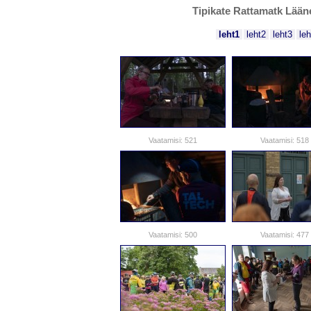
Tipikate Rattamatk Lääne
leht1
leht2
leht3
leh
Vaatamisi: 521
Vaatamisi: 518
Vaatamisi: 500
Vaatamisi: 477