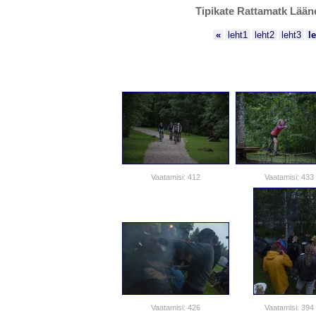
Tipikate Rattamatk Lääne
«
leht1
leht2
leht3
l
Vaatamisi: 412
Vaatamisi: 433
Vaatamisi: 426
Vaatamisi: 394