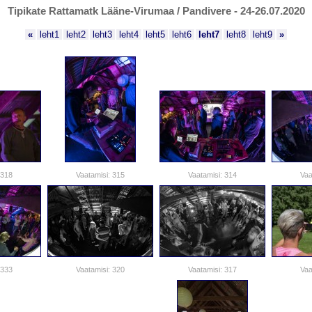
Tipikate Rattamatk Lääne-Virumaa / Pandivere - 24-26.07.2020
«
leht1
leht2
leht3
leht4
leht5
leht6
leht7
leht8
leht9
»
 318
Vaatamisi: 315
Vaatamisi: 314
Vaa
 333
Vaatamisi: 320
Vaatamisi: 317
Vaa