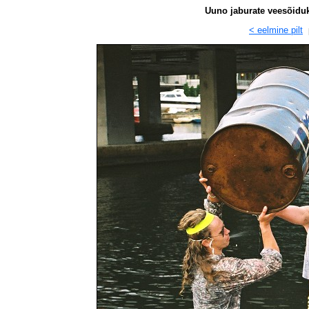
Uuno jaburate veesõidukit
< eelmine pilt
p