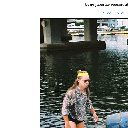
Uuno jaburate veesõidukit
< eelmine pilt
p