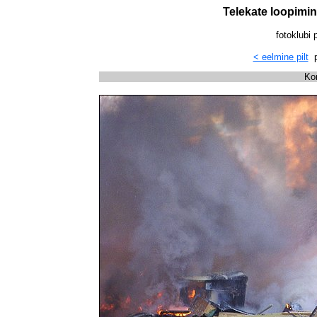
Telekate loopimin
fotoklubi 
< eelmine pilt
p
Ko