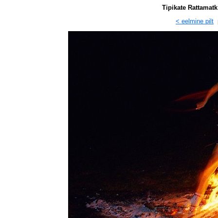
Tipikate Rattamatk
< eelmine pilt
p