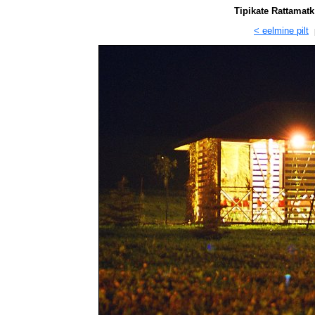
Tipikate Rattamatk
< eelmine pilt
p