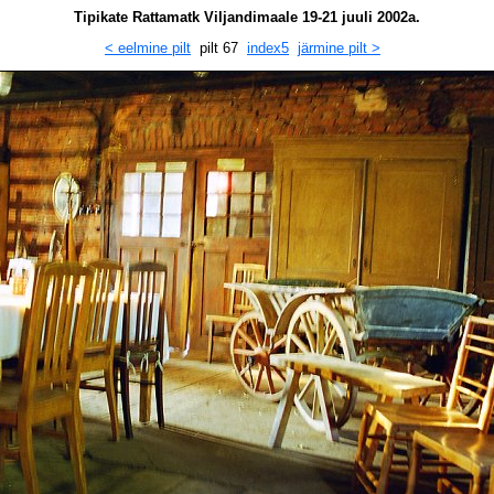
Tipikate Rattamatk Viljandimaale 19-21 juuli 2002a.
< eelmine pilt
pilt 67
index5
järmine pilt >