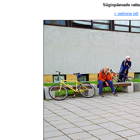
Sügispäevade ratta
< eelmine pilt