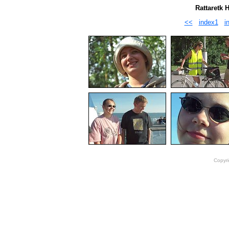
Rattaretk 
<<
index1
i
Copyri