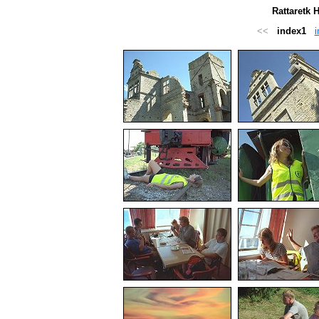
Rattaretk 
<<
index1
i