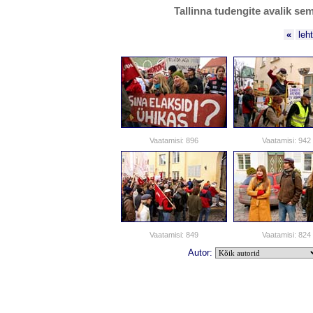
Tallinna tudengite avalik se
«
leh
Vaatamisi: 896
Vaatamisi: 942
Vaatamisi: 849
Vaatamisi: 824
Autor: