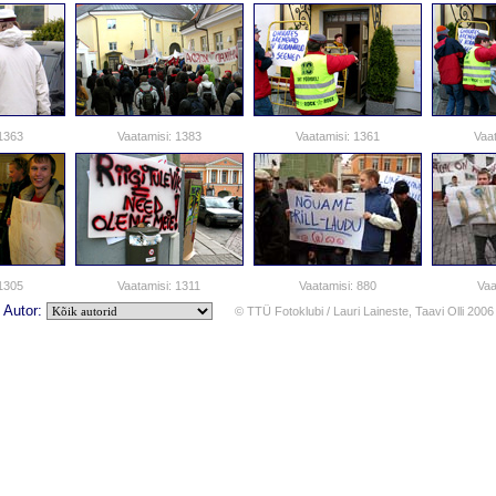
 1363
Vaatamisi: 1383
Vaatamisi: 1361
Vaat
 1305
Vaatamisi: 1311
Vaatamisi: 880
Vaa
Autor:
© TTÜ Fotoklubi /
Lauri Laineste
,
Taavi Olli
2006