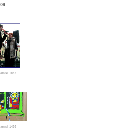
006
amisi: 1847
amisi: 1436