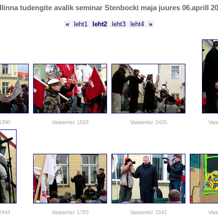
llinna tudengite avalik seminar Stenbocki maja juures 06.aprill 2
«
leht1
leht2
leht3
leht4
»
 1390
Vaatamisi: 1503
Vaatamisi: 2425
Vaat
 2444
Vaatamisi: 1783
Vaatamisi: 1541
Vaat