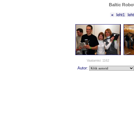
Baltic Robo
«
leht1
leh
Vaatamisi: 1162
Autor: