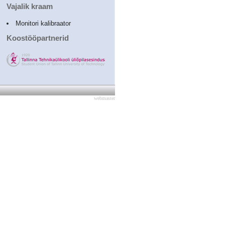
Vajalik kraam
Monitori kalibraator
Koostööpartnerid
webmaster