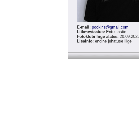
E-mail:
pookiris
@
gmail.com
Liikmestaatus:
Entusiastid
Fotoklubi liige alates:
20.09.202
Lisainfo:
endine juhatuse liige