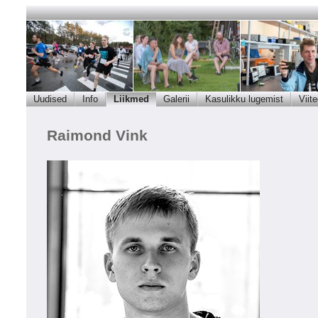
Uudised
Info
Liikmed
Galerii
Kasulikku lugemist
Viit
Raimond Vink