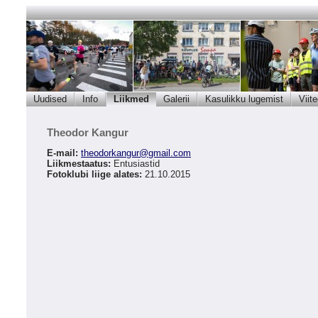
Uudised
Info
Liikmed
Galerii
Kasulikku lugemist
Viit
Theodor Kangur
E-mail:
theodorkangur
@
gmail.com
Liikmestaatus:
Entusiastid
Fotoklubi liige alates:
21.10.2015