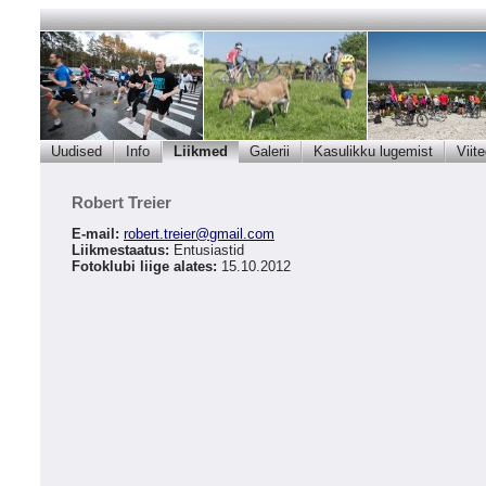
Uudised
Info
Liikmed
Galerii
Kasulikku lugemist
Viit
Robert Treier
E-mail:
robert.treier
@
gmail.com
Liikmestaatus:
Entusiastid
Fotoklubi liige alates:
15.10.2012