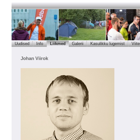
Uudised
Info
Liikmed
Galerii
Kasulikku lugemist
Viit
Johan Viirok