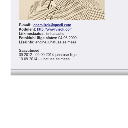
E-mail:
johanviirok
@
gmail.com
Koduleht:
http://www.viirok.com
Liikmestaatus:
Entusiastid
Fotoklubi liige alates:
04.06.2009
Lisainfo:
endine juhatuse esimees
Saavutused:
09.2012 - 09.09.2014 juhatuse liige
10.09.2014 - juhatuse esimees