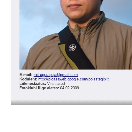
E-mail:
rait.aguraijuja
@
gmail.com
Koduleht:
http://picasaweb.google.com/poisstegipilti
Liikmestaatus:
Vilistlased
Fotoklubi liige alates:
04.02.2009