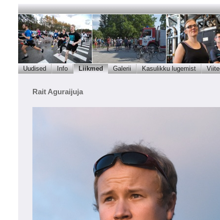
Uudised
Info
Liikmed
Galerii
Kasulikku lugemist
Viit
Rait Aguraijuja