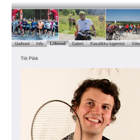
Uudised
Info
Liikmed
Galerii
Kasulikku lugemist
Viit
Tiit Pikk