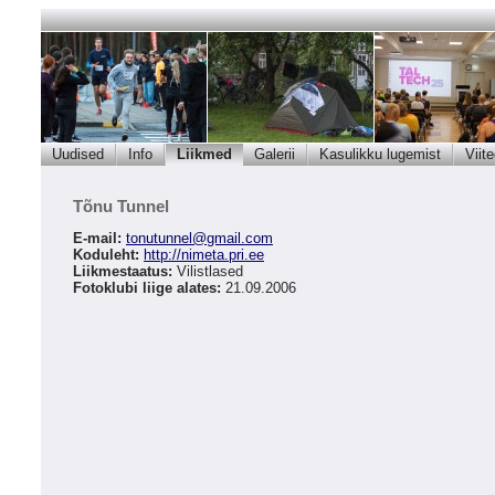
Uudised
Info
Liikmed
Galerii
Kasulikku lugemist
Viit
Tõnu Tunnel
E-mail:
tonutunnel
@
gmail.com
Koduleht:
http://nimeta.pri.ee
Liikmestaatus:
Vilistlased
Fotoklubi liige alates:
21.09.2006