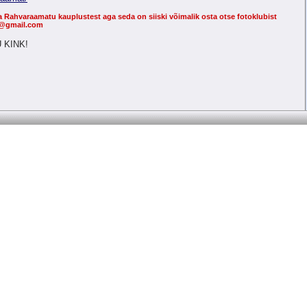
a Rahvaraamatu kauplustest aga seda on siiski võimalik osta otse fotoklubist
rg@gmail.com
 KINK!