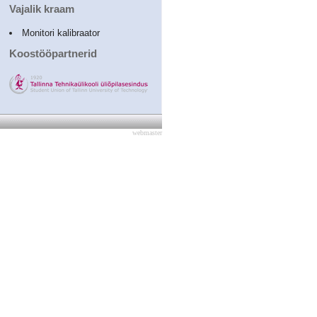
Vajalik kraam
Monitori kalibraator
Koostööpartnerid
webmaster