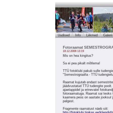
Uudised
Info
Liikmed
Galerii
Fotoraamat SEMESTROGRA
18.12.2008 13:19
Mis on hea kingitus?
Sa ei pea pikalt mõtlema!
TTÜ fotoklubi pakub sulle tudengie
"Semestrograafia - TTÜ tudengiel
Raamat kujutab endast semestrite
jäädvustatud TTÜ tudengite poolt.
ajaetappidel ja erinevatel fotokan
fotoraamatuga. Raamat sai teoks t
kaamera peos on aastate jooksul 
palgest.
Fragmente raamatust näeb siit:
http://fotoklubi.tipikas.ee/kliendid