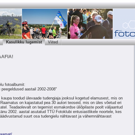
Kasulikku lugemist
Viited
AFIA!
lu fotoalbumit:
u peegeldused aastail 2002-2008"
 kaupa toodud ülevaade tudengiaja jooksul kogetud elamusest, mis on
 Raamatus on kajastatud pea 30 autori teoseid, mis on üles võetud eri
djatel. Teadaolevalt on tegemist esmakordse üliõpilaste poolt väljaantud
änu 2002. aastal asutatud TTÜ Fotoklubi entusiastlikele noortele, kes
jäädvustanud suurt osa tudengielu nähtavast ja vähemnähtavast
/raamat/