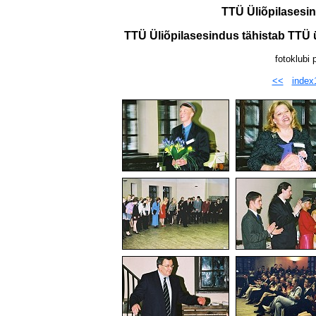
TTÜ Üliõpilasesin
TTÜ Üliõpilasesindus tähistab TTÜ 
fotoklubi 
<<
index