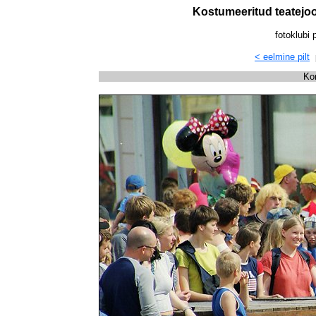
Kostumeeritud teatejoo
fotoklubi 
< eelmine pilt
p
Ko