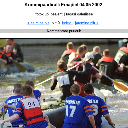
Kummipaadiralli Emajõel 04.05.2002.
fotoklubi pealeht
|
tagasi galeriisse
< eelmine pilt
pilt 9
index1
järgmine pilt >
Kommentaar puudub