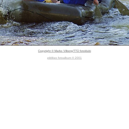
Copyright © Marko Vilberg/TTÜ fotoklubi
pildikas
fotoalbum © 2001