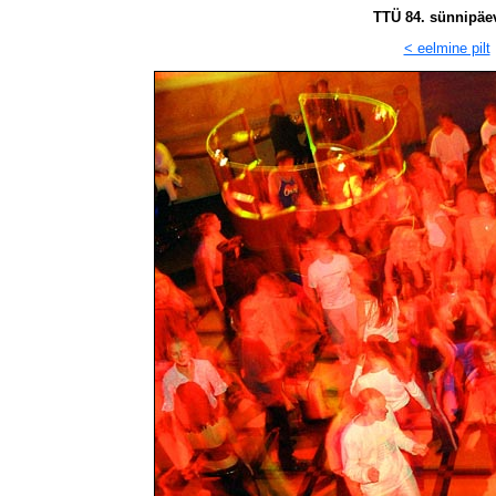
TTÜ 84. sünnipäev
< eelmine pilt