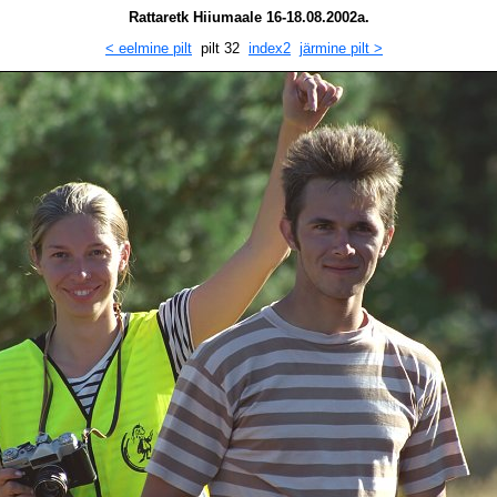
Rattaretk Hiiumaale 16-18.08.2002a.
< eelmine pilt
pilt 32
index2
järmine pilt >