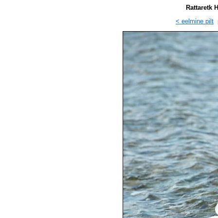
Rattaretk 
< eelmine pilt
p