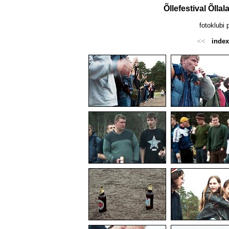
Õllefestival Õlla
fotoklubi 
<<
index