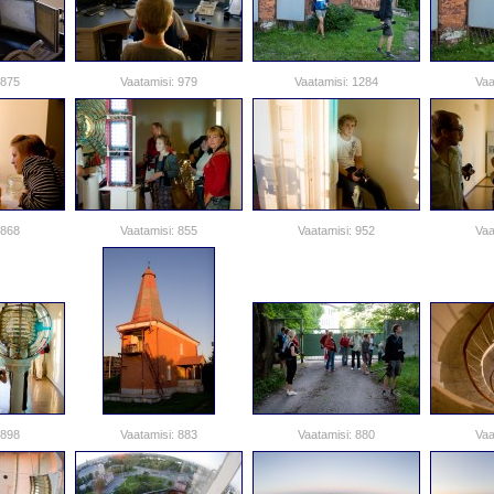
 875
Vaatamisi: 979
Vaatamisi: 1284
Vaa
 868
Vaatamisi: 855
Vaatamisi: 952
Vaa
 898
Vaatamisi: 883
Vaatamisi: 880
Vaa