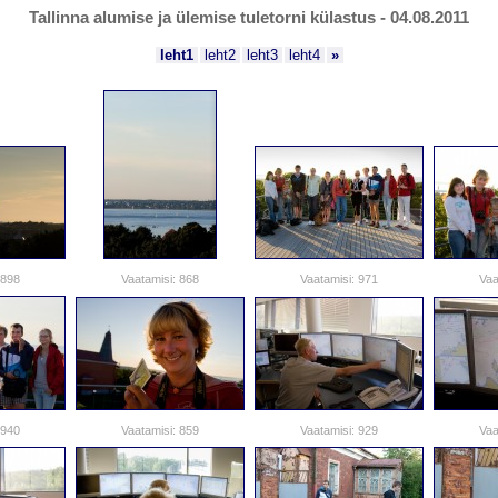
Tallinna alumise ja ülemise tuletorni külastus - 04.08.2011
leht1
leht2
leht3
leht4
»
 898
Vaatamisi: 868
Vaatamisi: 971
Vaa
 940
Vaatamisi: 859
Vaatamisi: 929
Vaa