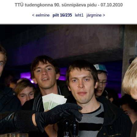
TTÜ tudengkonna 90. sünnipäeva pidu - 07.10.2010
< eelmine
pilt 16/235
leht1
järgmine >