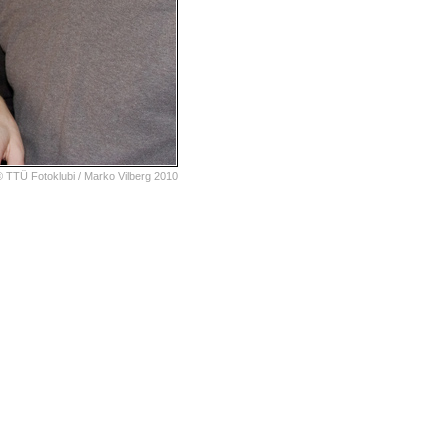
© TTÜ Fotoklubi /
Marko Vilberg
2010