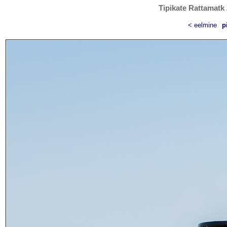
Tipikate Rattamatk 
< eelmine
p