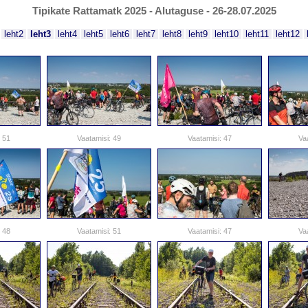
Tipikate Rattamatk 2025 - Alutaguse - 26-28.07.2025
leht2
leht3
leht4
leht5
leht6
leht7
leht8
leht9
leht10
leht11
leht12
 51
Vaatamisi: 49
Vaatamisi: 47
Va
 48
Vaatamisi: 51
Vaatamisi: 47
Va