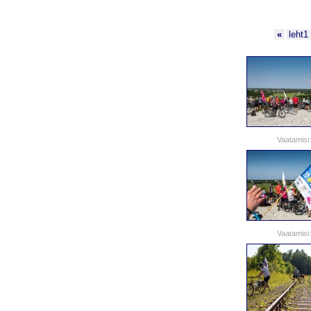
«
leht1
Vaatamisi:
Vaatamisi: