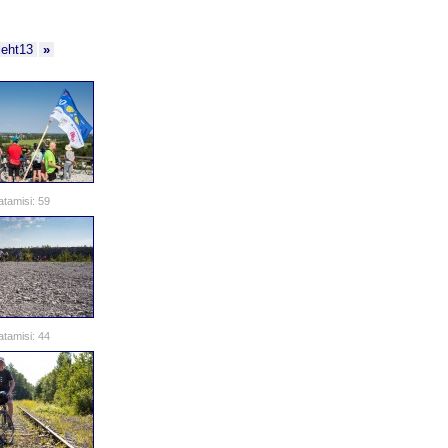
leht13
»
atamisi: 59
atamisi: 44