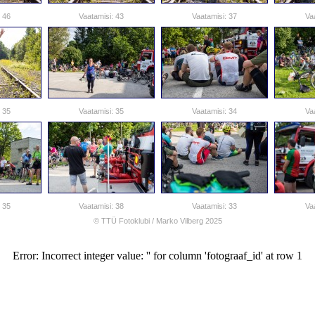
 46
Vaatamisi: 43
Vaatamisi: 37
Va
 35
Vaatamisi: 35
Vaatamisi: 34
Va
 35
Vaatamisi: 38
Vaatamisi: 33
Va
© TTÜ Fotoklubi /
Marko Vilberg
2025
Error: Incorrect integer value: '' for column 'fotograaf_id' at row 1