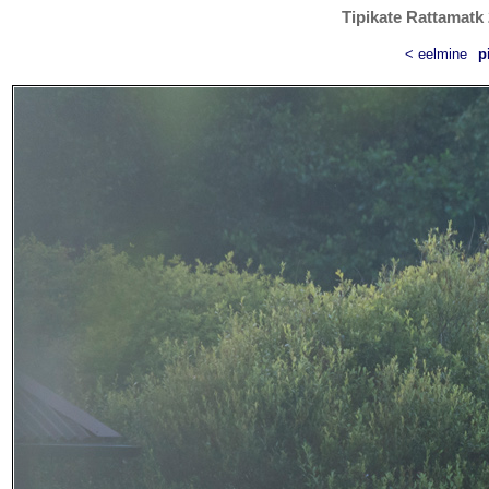
Tipikate Rattamatk 
< eelmine
p