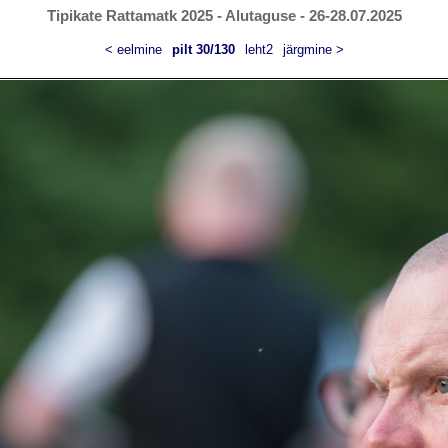
Tipikate Rattamatk 2025 - Alutaguse - 26-28.07.2025
< eelmine
pilt 30/130
leht2
järgmine >