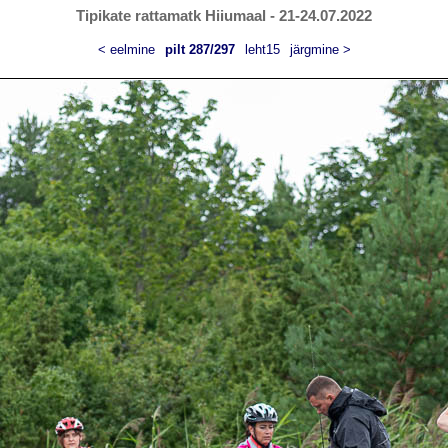
Tipikate rattamatk Hiiumaal - 21-24.07.2022
< eelmine
pilt 287/297
leht15
järgmine >