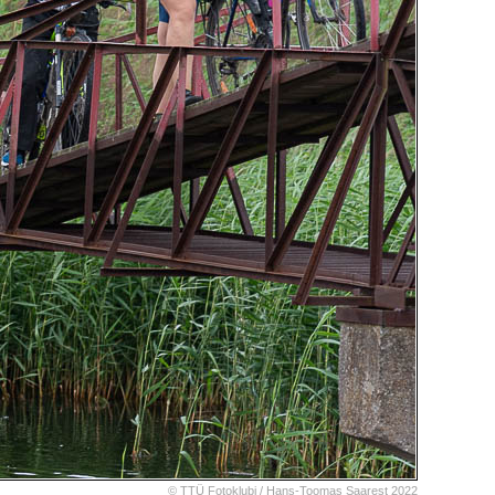
© TTÜ Fotoklubi /
Hans-Toomas Saarest
2022