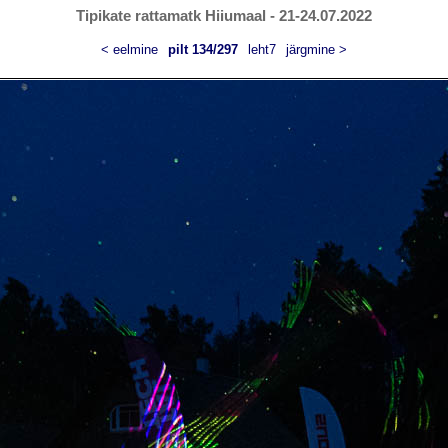
Tipikate rattamatk Hiiumaal - 21-24.07.2022
< eelmine
pilt 134/297
leht7
järgmine >