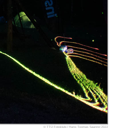
© TTÜ Fotoklubi /
Hans-Toomas Saarest
2022