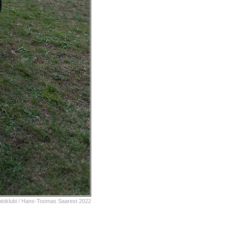
oklubi /
Hans-Toomas Saarest
2022