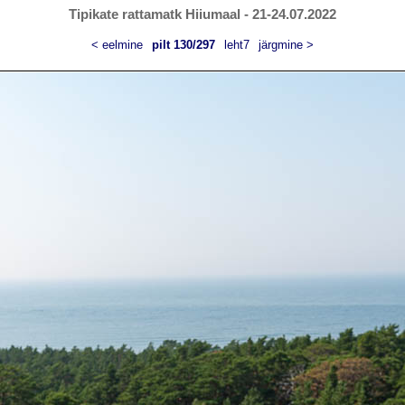
Tipikate rattamatk Hiiumaal - 21-24.07.2022
< eelmine
pilt 130/297
leht7
järgmine >