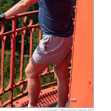
© TTÜ Fotoklubi /
Hans-Toomas Saarest
2022