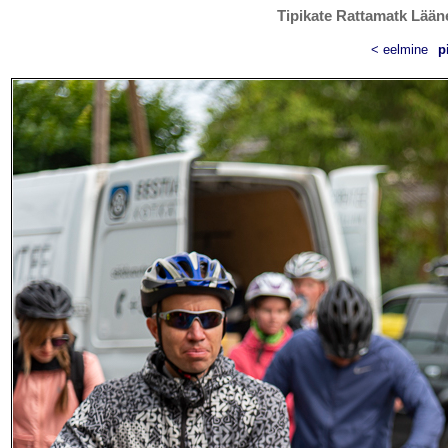
Tipikate Rattamatk Lääne
< eelmine
p