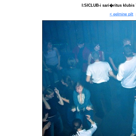
I:SICLUB-i sari�ritus klubi
< eelmine pilt
p