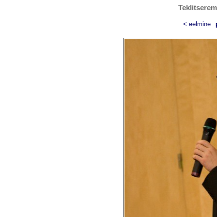
Teklitserem
< eelmine