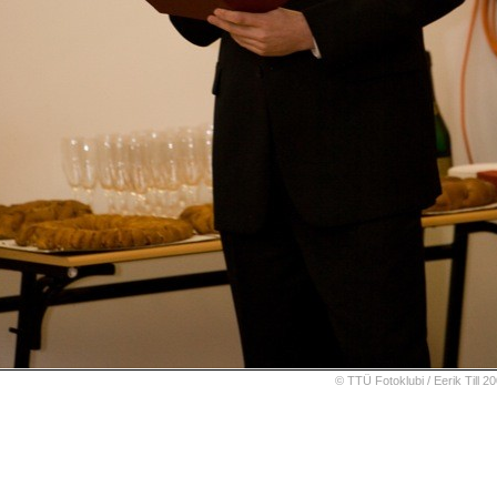
© TTÜ Fotoklubi /
Eerik Till
20