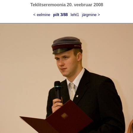
Teklitseremoonia 20. veebruar 2008
< eelmine
pilt 3/88
leht1
järgmine >