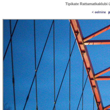
Tipikate Rattamatkaklubi ü
< eelmine
p