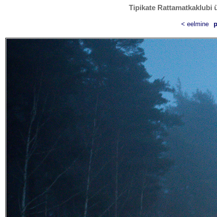
Tipikate Rattamatkaklubi ü
< eelmine
p